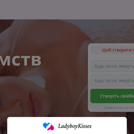
мств
Щоб створити о
Створіть свій
б
Приєднуючись, ви пог