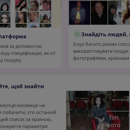
Знайдіть людей, 
платформа
Існує багато різних спос
ників за допомогою
використовувати пошук 
нішу специфікацію, як-от
фотографіями, країнами
і пошуку.
йте, щоб знайти
, хлопця-іноземця чи
е побачити, хто останній
Топ
цей список за країною,
фото
 конкретні параметри