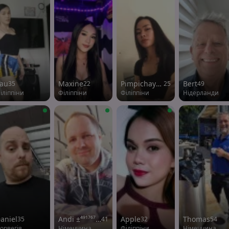
au
Maxine
Pimpichayatayros
Bert
35
22
25
49
іліппіни
Філіппіни
Філіппіни
Нідерланди
aniel
Andi ±⁴⁹¹⁷⁶⁷⁹²¹⁷⁶⁴¹ Feel free to contact me at this number in WhatsApp
Apple
Thomas
35
41
32
54
орвегія
Німеччина
Філіппіни
Німеччина