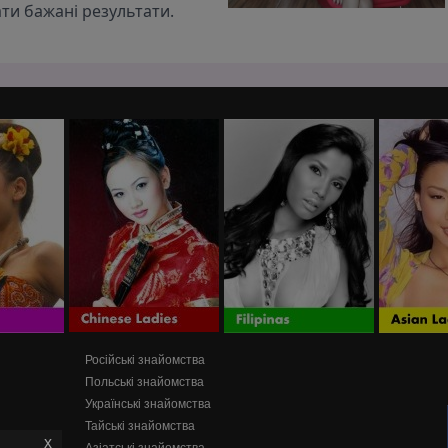
ти бажані результати.
Російські знайомства
Польські знайомства
Українські знайомства
Тайські знайомства
x
Азіатські знайомства