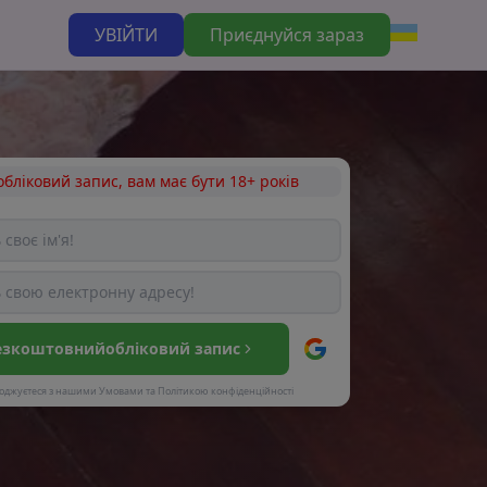
УВІЙТИ
Приєднуйся зараз
бліковий запис, вам має бути 18+ років
езкоштовний
обліковий запис
оджуєтеся з нашими
Умовами
та
Політикою конфіденційності