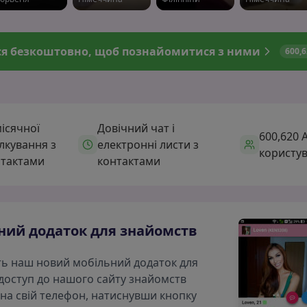
я безкоштовно, щоб познайомитися з ними
600,
ісячної
Довічний чат і
600,620 
ілкування з
електронні листи з
користув
тактами
контактами
ний додаток для знайомств
іть наш новий мобільний додаток для
доступ до нашого сайту знайомств
 на свій телефон, натиснувши кнопку