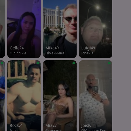
Gelle
Mike
Luigi
24
49
49
Філіппіни
Німеччина
Іспанія
Rock
Mia
Joe
51
27
36
Італія
Філіппіни
Об'єднане Королівство