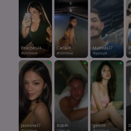
Peaches
Carla
Mathias
P
24
28
27
Філіппіни
Філіппіни
Франція
Ф
Jasmine
Rob
gem
D
27
46
26
Філіппіни
Швеція
Філіппіни
Н