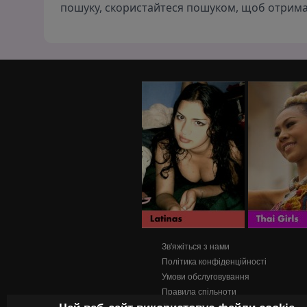
пошуку, скористайтеся пошуком, щоб отрима
Зв'яжіться з нами
Політика конфіденційності
Умови обслуговування
Правила спільноти
Допоможіть